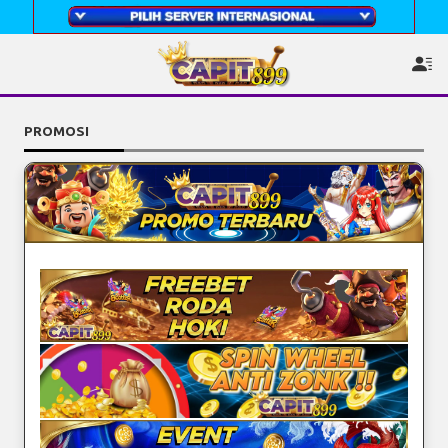
PROMOSI
RODA HOKI CAPIT899
Syarat & Ketentuan :
Event ini Berlaku untuk Semua Member CAPIT899
GARANSI BUYSPIN CAPIT899