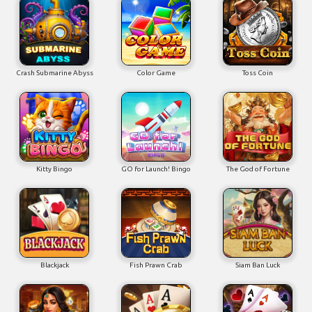
Crash Submarine Abyss
Color Game
Toss Coin
Kitty Bingo
GO for Launch! Bingo
The God of Fortune
Blackjack
Fish Prawn Crab
Siam Ban Luck