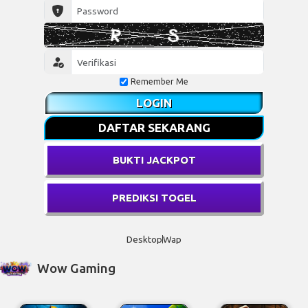
Remember Me
LOGIN
DAFTAR SEKARANG
BUKTI JACKPOT
PREDIKSI TOGEL
Desktop
Wap
Wow Gaming