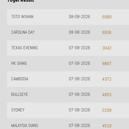
TOTO WUHAN
08-08-2026
6989
CAROLINA DAY
08-08-2026
6936
TEXAS EVENING
07-08-2026
3042
HK SIANG
07-08-2026
8867
CAMBODIA
07-08-2026
4372
BULLSEYE
07-08-2026
4853
SYDNEY
07-08-2026
0158
MALAYSIA SIANG
07-08-2026
4519