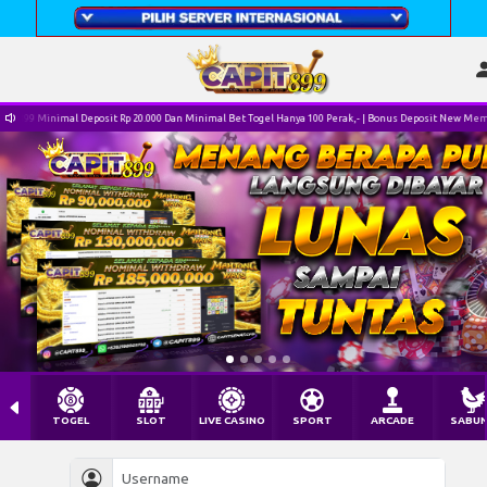
99 Minimal Deposit Rp 20.000 Dan Minimal Bet Togel Hanya 100 Perak,- | Bonus Deposit New Member 20%
TOGEL
SLOT
LIVE CASINO
SPORT
ARCADE
SABU