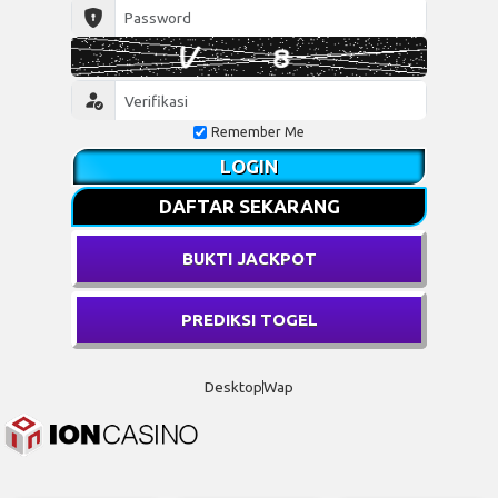
Remember Me
LOGIN
DAFTAR SEKARANG
BUKTI JACKPOT
PREDIKSI TOGEL
Desktop
Wap