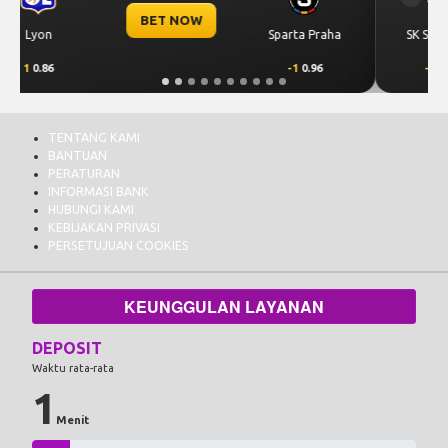
BET NOW
a Praha
SK Sturm Graz
Fenerbahce
0.96
-0.5
0.95
0.5
0.87
TENTANG KAMI
BANTUAN
PERATURAN
INFORMASI BANK
HUBUNGI KAMI
KEBIJAKAN PRIVASI
PERSETUJUAN COOKIES
KEUNGGULAN LAYANAN
DEPOSIT
Waktu rata-rata
1
Menit