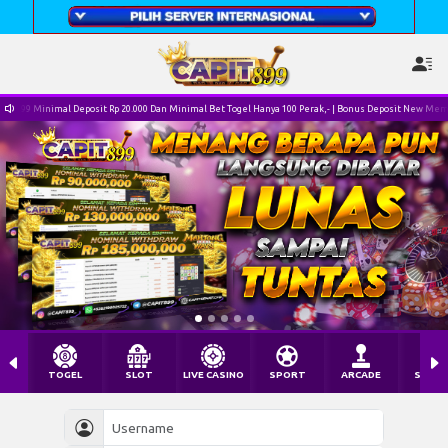
inimal Deposit Rp 20.000 Dan Minimal Bet Togel Hanya 100 Perak,- | Bonus Deposit New Member 20% | B
TOGEL
SLOT
LIVE CASINO
SPORT
ARCADE
SABU