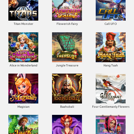
Titan Monster
Flowerish Fairy
Call UFO
Alice in Wonderland
Jungle Treasure
Hang Tuah
Magician
Baahubali
Four Gentlemanly Flowers