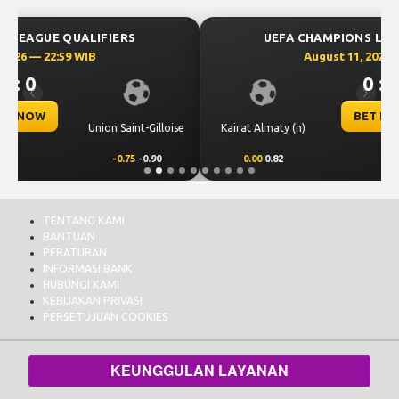
UEFA CHAMPIONS LEAGUE QUALIFIERS
August 11, 2026 — 22:00 WIB
0 : 0
Previous
Next
BET NOW
Kairat Almaty (n)
Levski Sofia
0.00
0.82
0.00
-0.94
TENTANG KAMI
BANTUAN
PERATURAN
INFORMASI BANK
HUBUNGI KAMI
KEBIJAKAN PRIVASI
PERSETUJUAN COOKIES
KEUNGGULAN LAYANAN