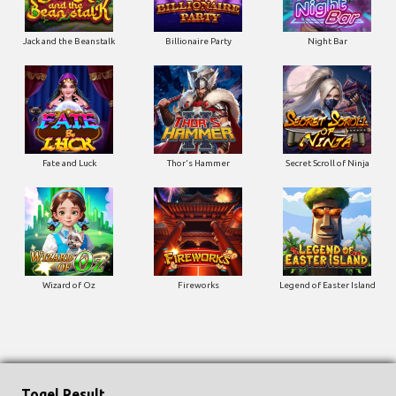
Jack and the Beanstalk
Billionaire Party
Night Bar
Fate and Luck
Thor's Hammer
Secret Scroll of Ninja
Wizard of Oz
Fireworks
Legend of Easter Island
Togel Result