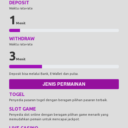
DEPOSIT
Waktu rata-rata
1
Menit
WITHDRAW
Waktu rata-rata
3
Menit
Deposit bisa melalui Bank, E-Wallet dan pulsa.
JENIS PERMAINAN
TOGEL
Penyedia pasaran togel dengan beragam pilihan pasaran terbaik.
SLOT GAME
Penyedia slot online dengan beragam pilihan game menarik yang
memudahkan pemain untuk mencapai jackpot.
LIVE CASINO