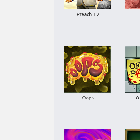
Preach TV
Oops
O