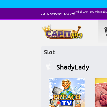
Selamat Datand di CAPIT899 Minimal Deposit Rp
Jumat 7/08/2026 15:42:05
HO
Slot
ShadyLady