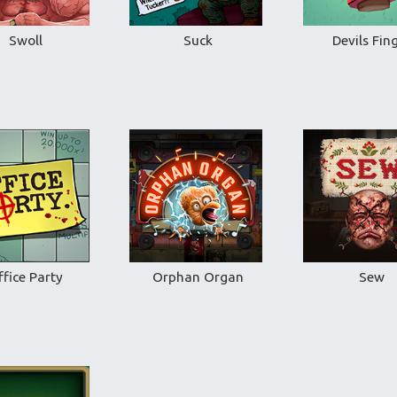
Swoll
Suck
Devils Fin
ffice Party
Orphan Organ
Sew