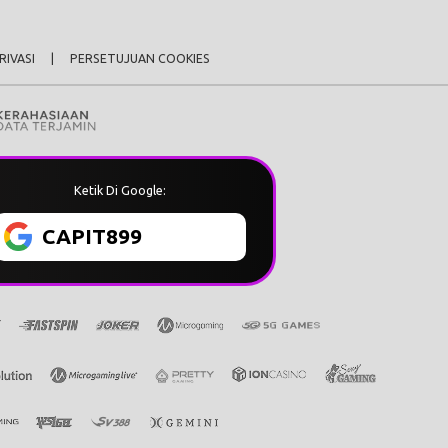
RIVASI
|
PERSETUJUAN COOKIES
Ketik Di Google:
CAPIT899