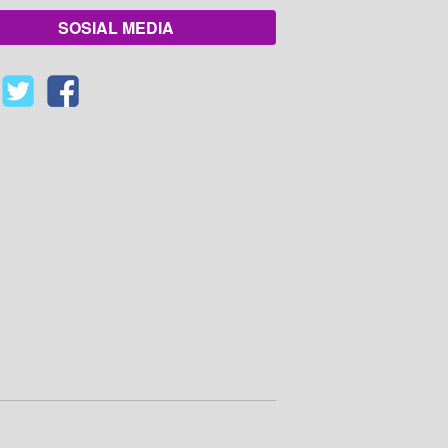
SOSIAL MEDIA