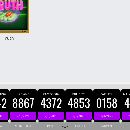
Truth
NING
HK SIANG
CAMBODIA
BULLSEYE
SYDNEY
MALA
42
8867
4372
4853
0158
4
26
7/8/2026
7/8/2026
7/8/2026
7/8/2026
7
IA
MONGOLIA
PCSO
ICELAND
TAIWAN